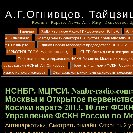
А.Г.Огнивцев. Тайцзи
Косики. Каратэ. News. Art. Мир. Искусство. 
Главная
Radio. Что такое Радио? Информация НСНБР.
А.Г
А.Г.Огнивцеву.
Благодарность сенатора В.А.Густова председателю НС
А.Г.Огнивцева…
Единая Россия благодарит председателя НСНБР А.Г.
НАРКОБИЗНЕСОМ. 26 июня 2012 года.
НСНБР. Очевидное и невероятно
Почетная грамота Управление ФСКН России по Москве 2008 предс
председателя НСНБР А.Г.Огнивцева.
Почетный диплом УФСКН России п
журналистского конкурса
Серпуховской район. Благодарность председа
НСНБР. МЦРСИ. Nsnbr-radio.com
Москвы и Открытое первенств
Косики каратэ 2013. 10 лет ФСК
Управление ФСКН России по Мо
Антинаркотики
,
Смотреть онлайн
,
Открытый ур