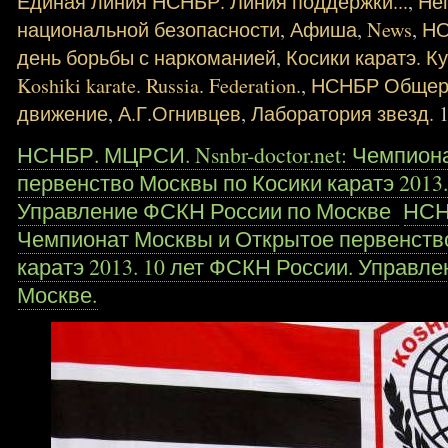
Единая линия НСНБР. Линия поддержки...
,
Не
национальной безопасности
,
Афиша
,
News
,
Н
день борьбы с наркоманией
,
Косики каратэ. К
Koshiki karate. Russia. Federation.
,
НСНБР Общеро
движение
,
А.Г.Огнивцев
,
Лаборатория звезд.
НСНБР. МЦРСИ. Nsnbr-doctor.net: Чемпио
первенство Москвы по Косики каратэ 2013
Управление ФСКН России по Москве
НСН
Чемпионат Москвы и Открытое первенств
каратэ 2013. 10 лет ФСКН России. Управл
Москве.