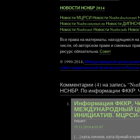
НОВОСТИ НСНБР 2014
Новости МЦРСИ
Новости Nsnbr-doctor.net
Н
Новости Nsnbr-internet.ru
Новости ДИПНС
Новости Nsnbr.net
Новости Nsnbr.info
Новост
Все права на материалы, находящиеся на 
числе, об авторском праве и смежных пра
ресурс обязательна.
Совет
©
1990-2014,
Международный центр разви
совет национальной безопасности России
Комментарии (4) на запись “Nsnb
НСНБР. По информации ФККР. Че
Информация ФККР. Чем
МЕЖДУНАРОДНЫЙ Ц
ИНИЦИАТИВ. МЦРСИ-RU
пишет:
19.11.2014 в 01:47
[…] ката-личное, ката-бункай и к