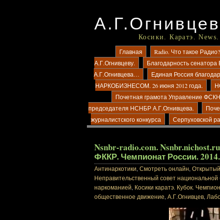
А.Г.Огнивцев
Косики. Каратэ. News.
Главная
Radio. Что такое Рад
А.Г.Огнивцеву.
Благодарность сенатора 
А.Г.Огнивцева…
Единая Россия благода
НАРКОБИЗНЕСОМ. 26 июня 2012 года.
Н
Почетная грамота Управление ФСКН 
председателя НСНБР А.Г.Огнивцева.
Поче
журналистского конкурса
Серпуховской р
Nsnbr-radio.com. Nsnbr.nichos
ФККР. Чемпионат России. 2014.
Антинаркотики
,
Смотреть онлайн
,
Открытый 
Неправительственный совет национальной
наркоманией
,
Косики каратэ. Кубок. Чемпион
общественное движение
,
А.Г.Огнивцев
,
Лабо