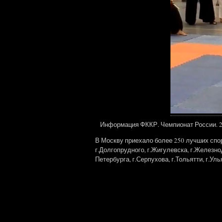
Информация ФККР. Чемпионат России. 20
В Москву приехало более 250 лучших спор
г.Долгопрудного, г.Жигулевска, г.Железнод
Петербурга, г.Серпухова, г.Тольятти, г.Уль