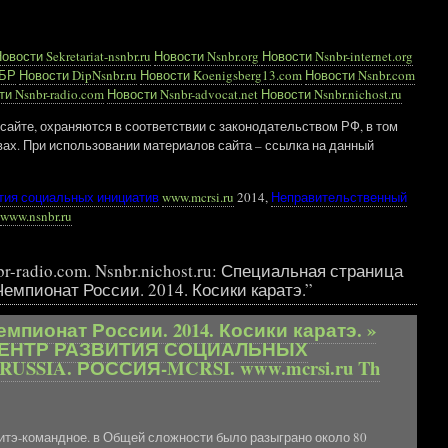
овости Sekretariat-nsnbr.ru
Новости Nsnbr.org
Новости Nsnbr-internet.org
НБР
Новости DipNsnbr.ru
Новости Koenigsberg13.com
Новости Nsnbr.com
и Nsnbr-radio.com
Новости Nsnbr-advocat.net
Новости Nsnbr.nichost.ru
сайте, охраняются в соответствии с законодательством РФ, в том
вах. При использовании материалов сайта – ссылка на данный
тия социальных инициатив
www.mcrsi.ru
2014,
Неправительственный
www.nsnbr.ru
r-radio.com. Nsnbr.nichost.ru: Специальная страница
мпионат России. 2014. Косики каратэ.”
пионат России. 2014. Косики каратэ. »
ЕНТР РАЗВИТИЯ СОЦИАЛЬНЫХ
SSIA. РОССИЯ-MCRSI. www.mcrsi.ru Th
умитэ-командное. в Общей сложности было разыграно около 80