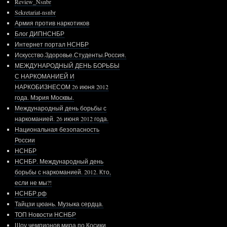
Review_Nsnbr
Sekretariat-nsnbr
Армия против наркотиков
Блог ДИПНСНБР
Интернет портал НСНБР
Искусство.Здоровье.Студенты.Россия.
МЕЖДУНАРОДНЫЙ ДЕНЬ БОРЬБЫ
С НАРКОМАНИЕЙ И
НАРКОБИЗНЕСОМ 26 июня 2012
года. Мэрия Москвы.
Международный день борьбы с
наркоманией. 26 июня 2012 года.
Национальная безопасность
России
НСНБР
НСНБР. Международный день
борьбы с наркоманией. 2012. Кто,
если не мы?!
НСНБР.рф
Тайцзи цюань. Музыка сердца.
ТОП Новости НСНБР
Шоу чемпионов мира по Косики