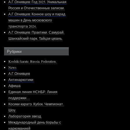
А.Г.Огнивцев: Год 2025. Уникальная
Россия и Отечественные записки.
А.Г.Огнивцев: Конное шоу и парад
машин в День московского
транспорта 2024.
А.Г.Огнивцев: Практики. Самурай.
Шанхайский парк. Тайцзи цюань.
Рубрики
Koshiki karate. Russia. Federation.
News
А.Г.Огнивцев
Антинаркотики
Афиша
Единая линия НСНБР. Линия
поддержки…
Косики каратэ. Кубок. Чемпионат.
Шоу.
Лаборатория звезд.
Международный день борьбы с
наркоманией