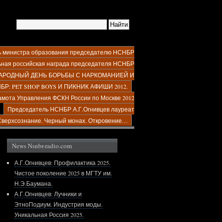
ь министра образования председателю НСНБР
ьная российская награда председателя НСНБР
УНАРОДНЫЙ ДЕНЬ БОРЬБЫ С НАРКОМАНИЕЙ И
БР: PET SHOP BOYS И ПИКНИК АФИШИ 2012.
амота Управления ФСКН России по Москве 2012
Председатель НСНБР А.Г.Огнивцев лауреат
Сверхсознание. Черный монах. Откровение…
News Nsnbr-radio.com
А.Г.Огнивцев: Профилактика 2025.
Чистое поколение 2025 в МГТУ им.
Н.Э.Баумана.
А.Г.Огнивцев: Лучники и
ЭтноПодиум. Индустрия моды.
Уникальная Россия 2025.