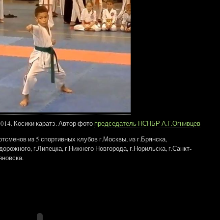
14. Косики каратэ. Автор фото
председатель НСНБР А.Г.Огнивцев
тсменов из 5 спортивных клубов г.Москвы, из г.Брянска,
орожного, г.Липецка, г.Нижнего Новгорода, г.Норильска, г.Санкт-
яновска.