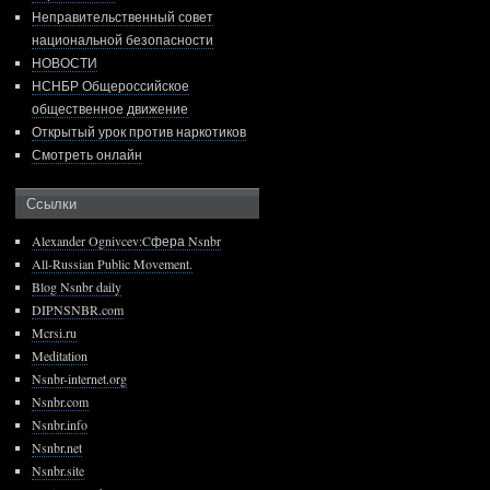
Неправительственный совет
национальной безопасности
НОВОСТИ
НСНБР Общероссийское
общественное движение
Открытый урок против наркотиков
Смотреть онлайн
Ссылки
Alexander Ognivcev:Cфера Nsnbr
All-Russian Public Movement.
Blog Nsnbr daily
DIPNSNBR.com
Mcrsi.ru
Meditation
Nsnbr-internet.org
Nsnbr.com
Nsnbr.info
Nsnbr.net
Nsnbr.site