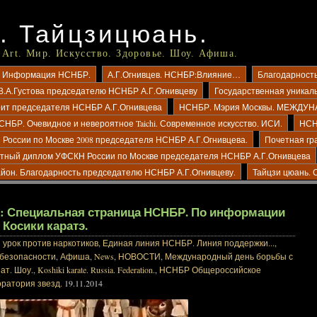
. Тайцзицюань.
 Art. Мир. Искусство. Здоровье. Шоу. Афиша.
ио? Информация НСНБР.
А.Г.Огнивцев. НСНБР:Влияние…
Благодарност
В.А.Густова председателю НСНБР А.Г.Огнивцеву
Государственная уникал
рит председателя НСНБР А.Г.Огнивцева
НСНБР. Мэрия Москвы. МЕЖД
СНБР. Очевидное и невероятное Taichi. Современное искусство. ИСИ.
НСН
России по Москве 2008 председателя НСНБР А.Г.Огнивцева.
Почетная гр
тный диплом УФСКН России по Москве председателя НСНБР А.Г.Огнивцева
айон. Благодарность председателю НСНБР А.Г.Огнивцеву.
Тайцзи цюань. 
t.ru: Специальная страница НСНБР. По информации
 Косики каратэ.
урок против наркотиков
,
Единая линия НСНБР. Линия поддержки...
,
 безопасности
,
Афиша
,
News
,
НОВОСТИ
,
Международный день борьбы с
ат. Шоу.
,
Koshiki karate. Russia. Federation.
,
НСНБР Общероссийское
ратория звезд.
19.11.2014