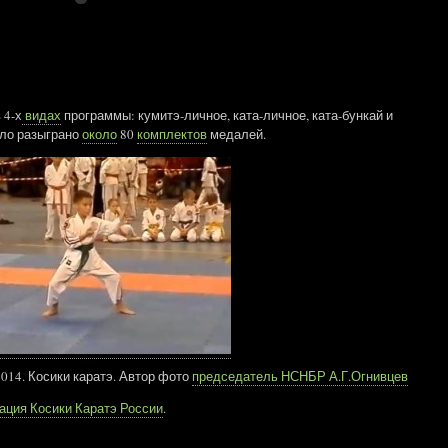
 4-х
видах
программы: кумитэ-личное, ката-личное, ката-бункай и
ло разыграно
около
80
комплектов
медалей.
14. Косики каратэ. Автор фото
председатель НСНБР А.Г.Огнивцев
рация Косики Каратэ России
.