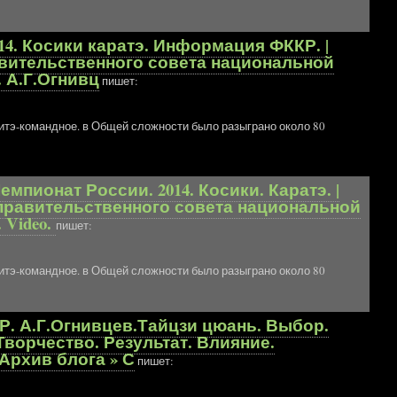
14. Косики каратэ. Информация ФККР. |
правительственного совета национальной
 А.Г.Огнивц
пишет:
умитэ-командное. в Общей сложности было разыграно около 80
мпионат России. 2014. Косики. Каратэ. |
– Неправительственного совета национальной
 Video.
пишет:
умитэ-командное. в Общей сложности было разыграно около 80
НБР. А.Г.Огнивцев.Тайцзи цюань. Выбор.
Творчество. Результат. Влияние.
 Архив блога » С
пишет: