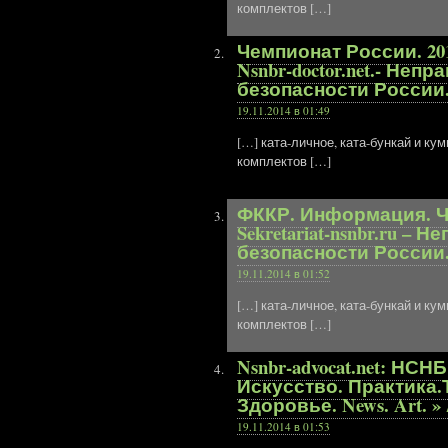
комплектов […]
Чемпионат России. 20
Nsnbr-doctor.net.- Не
безопасности России.
19.11.2014 в 01:49
[…] ката-личное, ката-бункай и к
комплектов […]
ФККР. Информация. Че
Sekretariat-nsnbr.ru 
безопасности России.
19.11.2014 в 01:52
[…] ката-личное, ката-бункай и к
комплектов […]
Nsnbr-advocat.net: НС
Искусство. Практика.
Здоровье. News. Art. »
19.11.2014 в 01:53