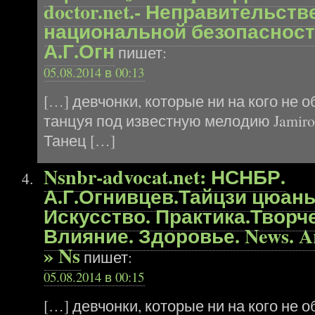
doctor.net.- Неправительст
национальной безопасност
А.Г.Огн
пишет:
05.08.2014 в 00:13
[…] девчонки, которые ни на кого не
танцуя под известную мелодию Jamiro
Танец […]
Nsnbr-advocat.net: НСНБР.
А.Г.Огнивцев.Тайцзи цюань
Искусство. Практика.Творче
Влияние. Здоровье. News. Ar
» Ns
пишет:
05.08.2014 в 00:15
[…] девчонки, которые ни на кого не