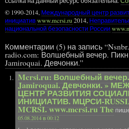
ссылка на данный ресурс обязательна.
Со
©
1990-2014,
Международный центр разви
инициатив
www.mcrsi.ru
2014,
Неправитель
национальной безопасности России
www.n
Комментарии (5) на запись “Nsnbr.n
radio.com: Волшебный вечер. Пик
Jamiroquai. Девчонки.”
Mcrsi.ru: Волшебный вечер
Jamiroquai. Девчонки. » 
ЦЕНТР РАЗВИТИЯ СОЦИА
ИНИЦИАТИВ. МЦРСИ-RUSSI
MCRSI. www.mcrsi.ru The
пише
05.08.2014 в 00:12