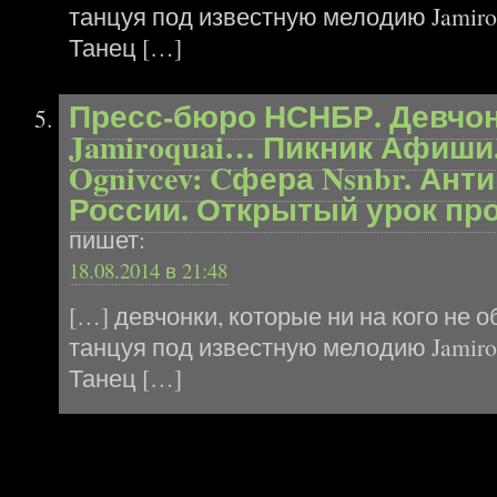
танцуя под известную мелодию Jamiro
Танец […]
Пресс-бюро НСНБР. Девчон
Jamiroquai… Пикник Афиши. 
Ognivcev: Cфера Nsnbr. Ант
России. Открытый урок про
пишет:
18.08.2014 в 21:48
[…] девчонки, которые ни на кого не
танцуя под известную мелодию Jamiro
Танец […]