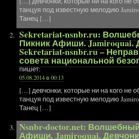
[…] девчонки, которые ни на кого не
танцуя под известную мелодию Jamiro
Танец […]
Sekretariat-nsnbr.ru: Волше
Пикник Афиши. Jamiroquai. 
Sekretariat-nsnbr.ru – Непр
совета национальной безо
пишет:
05.08.2014 в 00:13
[…] девчонки, которые ни на кого не
танцуя под известную мелодию Jamiro
Танец […]
Nsnbr-doctor.net: Волшебны
Афиши. Jamiroquai. Девчонки