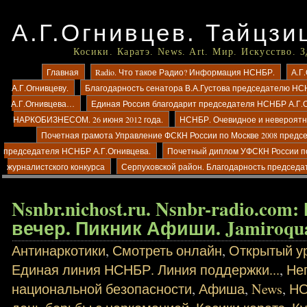
А.Г.Огнивцев. Тайцзи
Косики. Каратэ. News. Art. Мир. Искусство. 
Главная
Radio. Что такое Радио? Информация НСНБР.
А.Г
А.Г.Огнивцеву.
Благодарность сенатора В.А.Густова председателю НС
А.Г.Огнивцева…
Единая Россия благодарит председателя НСНБР А.Г.
НАРКОБИЗНЕСОМ. 26 июня 2012 года.
НСНБР. Очевидное и невероятно
Почетная грамота Управление ФСКН России по Москве 2008 предс
председателя НСНБР А.Г.Огнивцева.
Почетный диплом УФСКН России п
журналистского конкурса
Серпуховской район. Благодарность председа
Nsnbr.nichost.ru. Nsnbr-radio.co
вечер. Пикник Афиши. Jamiroqua
Антинаркотики
,
Смотреть онлайн
,
Открытый ур
Единая линия НСНБР. Линия поддержки...
,
Не
национальной безопасности
,
Афиша
,
News
,
Н