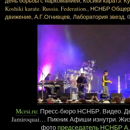
день борьбы с наркоманией
,
Косики каратэ. К
Koshiki karate. Russia. Federation.
,
НСНБР Общеро
движение
,
А.Г.Огнивцев
,
Лаборатория звезд.
Mcrsi.ru
: Пресс-бюро НСНБР. Видео. Д
Jamiroquai… Пикник Афиши изнутри. Жизн
фото
председатель НСНБР А.