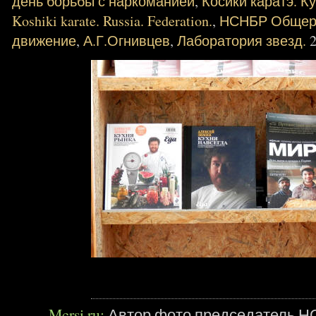
день борьбы с наркоманией
,
Косики каратэ. К
Koshiki karate. Russia. Federation.
,
НСНБР Общеро
движение
,
А.Г.Огнивцев
,
Лаборатория звезд.
Mcrsi.ru:
Автор фото председатель Н