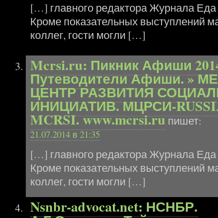
[…] главного редактора Журнала Еда
Кроме показательных выступлений ма
коллег, гости могли […]
Mcrsi.ru: Пикник Афиши 201
Путеводители Афиши. »
ЦЕНТР РАЗВИТИЯ СОЦИА
ИНИЦИАТИВ. МЦРСИ-RUSSI
MCRSI. www.mcrsi.ru
пишет:
21.07.2014 в 21:35
[…] главного редактора Журнала Еда
Кроме показательных выступлений ма
коллег, гости могли […]
Nsnbr-advocat.net: НСНБР.