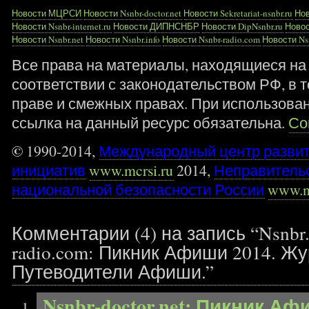
Новости МЦРСИ
Новости Nsnbr-doctor.net
Новости Sekretariat-nsnbr.ru
Нов
Новости Nsnbr-internet.ru
Новости ДИПНСНБР
Новости DipNsnbr.ru
Новос
Новости Nsnbr.net
Новости Nsnbr.info
Новости Nsnbr-radio.com
Новости Nsn
Все права на материалы, находящиеся на 
соответствии с законодательством РФ, в т
праве и смежных правах. При использова
ссылка на данный ресурс обязательна.
Со
©
1990-2014,
Международный центр разви
инициатив
www.mcrsi.ru
2014,
Неправитель
национальной безопасности России
www.n
Комментарии (4) на запись “Nsnbr.n
radio.com: Пикник Афиши 2014. Ж
Путеводители Афиши.”
Nsnbr-doctor.net: Пикник А