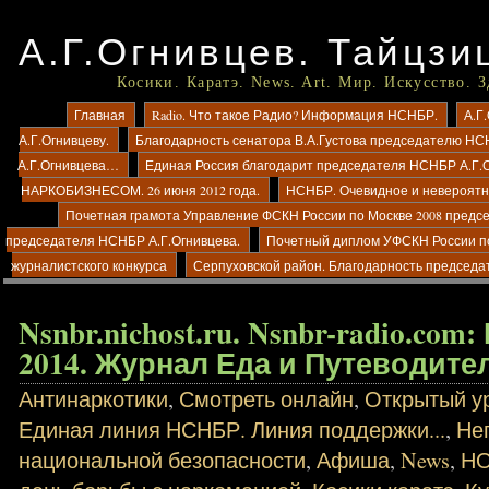
А.Г.Огнивцев. Тайцзи
Косики. Каратэ. News. Art. Мир. Искусство. 
Главная
Radio. Что такое Радио? Информация НСНБР.
А.Г
А.Г.Огнивцеву.
Благодарность сенатора В.А.Густова председателю НС
А.Г.Огнивцева…
Единая Россия благодарит председателя НСНБР А.Г.
НАРКОБИЗНЕСОМ. 26 июня 2012 года.
НСНБР. Очевидное и невероятно
Почетная грамота Управление ФСКН России по Москве 2008 предс
председателя НСНБР А.Г.Огнивцева.
Почетный диплом УФСКН России п
журналистского конкурса
Серпуховской район. Благодарность председа
Nsnbr.nichost.ru. Nsnbr-radio.co
2014. Журнал Еда и Путеводит
Антинаркотики
,
Смотреть онлайн
,
Открытый ур
Единая линия НСНБР. Линия поддержки...
,
Не
национальной безопасности
,
Афиша
,
News
,
Н