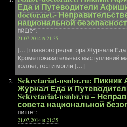
Еда и Путеводители Афиши. 
doctor.net.- Неправительст
национальной безопасности
пишет:
21.07.2014 в 21:35
[…] главного редактора Журнала Еда
Кроме показательных выступлений ма
коллег, гости могли […]
Sekretariat-nsnbr.ru: Пикник
Журнал Еда и Путеводител
Sekretariat-nsnbr.ru – Непр
совета национальной безо
пишет:
21.07.2014 в 21:35