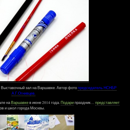
к. Выставочный зал на Варшавке. Автор фото
председатель НСНБР
А.Г.Огнивцев.
але на
Варшавке
в июне 2014 года.
Подари
праздник…
представляет
ов и школ города Москвы.