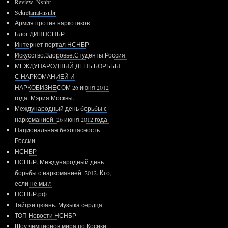
Review_Nsnbr
Sekretariat-nsnbr
Армия против наркотиков
Блог ДИПНСНБР
Интернет портал НСНБР
Искусство.Здоровье.Студенты.Россия.
МЕЖДУНАРОДНЫЙ ДЕНЬ БОРЬБЫ
С НАРКОМАНИЕЙ И
НАРКОБИЗНЕСОМ 26 июня 2012
года. Мэрия Москвы.
Международный день борьбы с
наркоманией. 26 июня 2012 года.
Национальная безопасность
России
НСНБР
НСНБР. Международный день
борьбы с наркоманией. 2012. Кто,
если не мы?!
НСНБР.рф
Тайцзи цюань. Музыка сердца.
ТОП Новости НСНБР
Шоу чемпионов мира по Косики