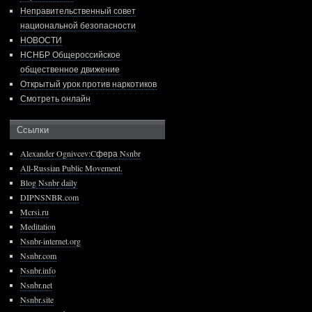
Неправительственный совет
национальной безопасности
НОВОСТИ
НСНБР Общероссийское
общественное движение
Открытый урок против наркотиков
Смотреть онлайн
Ссылки
Alexander Ognivcev:Cфера Nsnbr
All-Russian Public Movement.
Blog Nsnbr daily
DIPNSNBR.com
Mcrsi.ru
Meditation
Nsnbr-internet.org
Nsnbr.com
Nsnbr.info
Nsnbr.net
Nsnbr.site