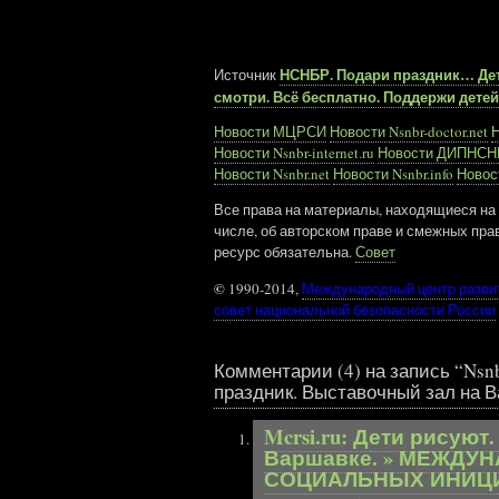
НСНБР. Подари праздник… Дет
Источник
смотри. Всё бесплатно. Поддержи детей
Новости МЦРСИ
Новости Nsnbr-doctor.net
Н
Новости Nsnbr-internet.ru
Новости ДИПНС
Новости Nsnbr.net
Новости Nsnbr.info
Новост
Все права на материалы, находящиеся на 
числе, об авторском праве и смежных пра
ресурс обязательна.
Совет
©
1990-2014,
Международный центр разви
совет национальной безопасности России
Комментарии (4) на запись “Nsnbr
праздник. Выставочный зал на В
Mcrsi.ru: Дети рисую
Варшавке. » МЕЖДУ
СОЦИАЛЬНЫХ ИНИЦИ