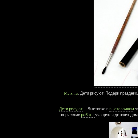
Mcrsi.ru
: Дети рисуют. Подари праздни
Дети рисуют
… Выставка в
выставочном
з
творческие
работы
учащихся детских дом