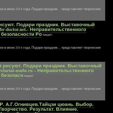
ке в июне 2014 года. Подари праздник… представляет творческие
и рисуют. Подари праздник. Выставочный
br-doctor.net.- Неправительственного
 безопасности Ро
пишет:
ке в июне 2014 года. Подари праздник… представляет творческие
 Дети рисуют. Подари праздник. Выставочный
retariat-nsnbr.ru – Неправительственного
 безопасн
пишет:
ке в июне 2014 года. Подари праздник… представляет творческие
НБР. А.Г.Огнивцев.Тайцзи цюань. Выбор.
Творчество. Результат. Влияние.