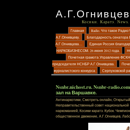
А.Г.Огнивцев
Косики. Каратэ. News.
Главная
Radio. Что такое Рад
А.Г.Огнивцеву.
Благодарность сенатора 
А.Г.Огнивцева…
Единая Россия благода
НАРКОБИЗНЕСОМ. 26 июня 2012 года.
Н
Почетная грамота Управление ФСКН 
председателя НСНБР А.Г.Огнивцева.
Поче
журналистского конкурса
Серпуховской р
Nsnbr.nichost.ru. Nsnbr-radio.
зал на Варшавке.
Антинаркотики
,
Смотреть онлайн
,
Открытый 
Неправительственный совет национальной
наркоманией
,
Косики каратэ. Кубок. Чемпион
общественное движение
,
А.Г.Огнивцев
,
Лабо