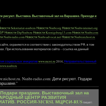
и рисуют. Выставка. Выставочный зал на Варшавке. Приходи и
!
овости Sekretariat-nsnbr.ru
Новости Nsnbr.org
Новости Nsnbr-internet.org
НБР
Новости DipNsnbr.ru
Новости Koenigsberg13.com
Новости Nsnbr.com
и Nsnbr-radio.com
Новости Nsnbr-advocat.net
Новости Nsnbr.nichost.ru
сайте, охраняются в соответствии с законодательством РФ, в том
вах. При использовании материалов сайта – ссылка на данный
тия социальных инициатив
www.mcrsi.ru
2014,
Неправительственный
www.nsnbr.ru
.nichost.ru. Nsnbr-radio.com: Дети рисуют. Подари
аршавке.”
т. Подари праздник. Выставочный зал на
НАРОДНЫЙ ЦЕНТР РАЗВИТИЯ
АТИВ. РОССИЯ-MCRSI. МЦРСИ-RUS
пишет: