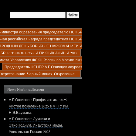
ь министра образования председателю НСНБР
ьная российская награда председателя НСНБР
УНАРОДНЫЙ ДЕНЬ БОРЬБЫ С НАРКОМАНИЕЙ И
БР: PET SHOP BOYS И ПИКНИК АФИШИ 2012.
амота Управления ФСКН России по Москве 2012
Председатель НСНБР А.Г.Огнивцев лауреат
Сверхсознание. Черный монах. Откровение…
News Nsnbr-radio.com
А.Г.Огнивцев: Профилактика 2025.
Чистое поколение 2025 в МГТУ им.
Н.Э.Баумана.
А.Г.Огнивцев: Лучники и
ЭтноПодиум. Индустрия моды.
Уникальная Россия 2025.