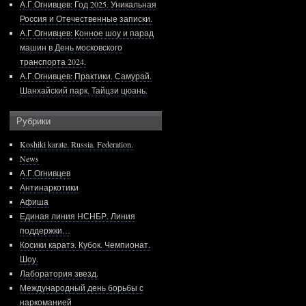
А.Г.Огнивцев: Год 2025. Уникальная
Россия и Отечественные записки.
А.Г.Огнивцев: Конное шоу и парад
машин в День московского
транспорта 2024.
А.Г.Огнивцев: Практики. Самурай.
Шанхайский парк. Тайцзи цюань.
Рубрики
Koshiki karate. Russia. Federation.
News
А.Г.Огнивцев
Антинаркотики
Афиша
Единая линия НСНБР. Линия
поддержки…
Косики каратэ. Кубок. Чемпионат.
Шоу.
Лаборатория звезд.
Международный день борьбы с
наркоманией