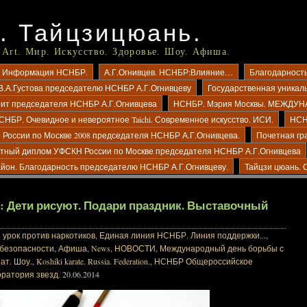
. Тайцзицюань.
 Art. Мир. Искусство. Здоровье. Шоу. Афиша.
ио? Информация НСНБР.
А.Г.Огнивцев. НСНБР:Влияние…
Благодарност
В.А.Густова председателю НСНБР А.Г.Огнивцеву
Государственная уникал
рит председателя НСНБР А.Г.Огнивцева
НСНБР. Мэрия Москвы. МЕЖД
СНБР. Очевидное и невероятное Taichi. Современное искусство. ИСИ.
НСН
России по Москве 2008 председателя НСНБР А.Г.Огнивцева.
Почетная гр
тный диплом УФСКН России по Москве председателя НСНБР А.Г.Огнивцева
айон. Благодарность председателю НСНБР А.Г.Огнивцеву.
Тайцзи цюань. 
com: Дети рисуют. Подари праздник. Выставочный
урок против наркотиков
,
Единая линия НСНБР. Линия поддержки...
,
 безопасности
,
Афиша
,
News
,
НОВОСТИ
,
Международный день борьбы с
ат. Шоу.
,
Koshiki karate. Russia. Federation.
,
НСНБР Общероссийское
ратория звезд.
20.06.2014