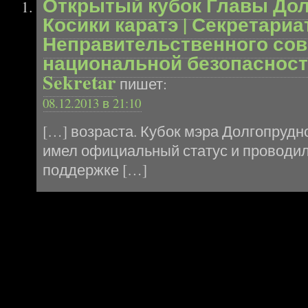
Открытый кубок Главы Дол
Косики каратэ | Секретариа
Неправительственного сов
национальной безопасности
Sekretar
пишет:
08.12.2013 в 21:10
[…] возраста. Кубок мэра Долгопрудно
имел официальный статус и проводил
поддержке […]