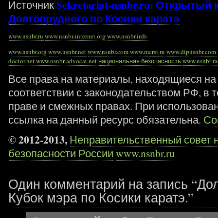
Sekretariat-nsnbr.ru: Открытый
Источник
Долгопрудного по Косики каратэ
www.nsnbr.ru
www.nsnbr-internet.org
www.nsnbr.info
www.nsnbr.org
www.nsnbr.net
www.nsnbr.com
www.mcrsi.ru
www.dipnsnbr.com
doctor.net
www.nsnbr-advocat.net
национальная безопасность
www.nsnbr-r
Все права на материалы, находящиеся на 
соответствии с законодательством РФ, в т
праве и смежных правах. При использова
ссылка на данный ресурс обязательна.
Со
© 2012-2013,
Неправительственный совет 
безопасности России
www.nsnbr.ru
Один комментарий на запись “Дол
Кубок мэра по Косики каратэ.”