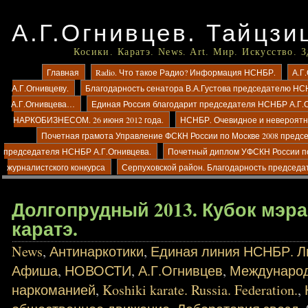
А.Г.Огнивцев. Тайцзи
Косики. Каратэ. News. Art. Мир. Искусство. 
Главная
Radio. Что такое Радио? Информация НСНБР.
А.Г
А.Г.Огнивцеву.
Благодарность сенатора В.А.Густова председателю НС
А.Г.Огнивцева…
Единая Россия благодарит председателя НСНБР А.Г.
НАРКОБИЗНЕСОМ. 26 июня 2012 года.
НСНБР. Очевидное и невероятно
Почетная грамота Управление ФСКН России по Москве 2008 предс
председателя НСНБР А.Г.Огнивцева.
Почетный диплом УФСКН России п
журналистского конкурса
Серпуховской район. Благодарность председа
Долгопрудный 2013. Кубок мэра
каратэ.
News
,
Антинаркотики
,
Единая линия НСНБР. Ли
Афиша
,
НОВОСТИ
,
А.Г.Огнивцев
,
Международ
наркоманией
,
Koshiki karate. Russia. Federation.
,