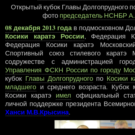
Открытый кубок Главы Долгопрудного по
фото
председатель НСНБР А.
08 декабря 2013 года
в подмосковном До
Косики каратэ России
, Федерация К
Федерация Косики каратэ Московс
Спортивный союз стилевого каратэ 
содружестве с администрацией гор
Управления ФСКН России по городу Мо
кубок
Главы Долгопрудного
по
Косики к
младшего
и среднего возраста. Кубок 
Косики каратэ
имел
официальный ста
личной поддержке президента Всемирног
Ханси М.В.Крысина
.