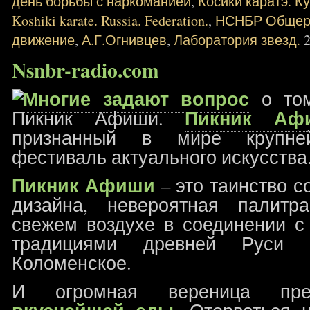
день борьбы с наркоманией
,
Косики каратэ. К
Koshiki karate. Russia. Federation.
,
НСНБР Общеро
движение
,
А.Г.Огнивцев
,
Лаборатория звезд.
Nsnbr-radio.com
Многие задают вопрос
о том
Пикник Аф
Пикник Афиши.
признанный в мире крупне
фестиваль актуального искусства
Пикник Афиши
– это таинство 
дизайна, невероятная палитр
свежем воздухе в соединении с
традициями древней Руси му
Коломенское.
И огромная вереница пр