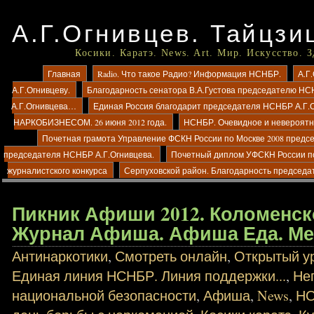
А.Г.Огнивцев. Тайцзи
Косики. Каратэ. News. Art. Мир. Искусство. 
Главная
Radio. Что такое Радио? Информация НСНБР.
А.Г
А.Г.Огнивцеву.
Благодарность сенатора В.А.Густова председателю НС
А.Г.Огнивцева…
Единая Россия благодарит председателя НСНБР А.Г.
НАРКОБИЗНЕСОМ. 26 июня 2012 года.
НСНБР. Очевидное и невероятно
Почетная грамота Управление ФСКН России по Москве 2008 предс
председателя НСНБР А.Г.Огнивцева.
Почетный диплом УФСКН России п
журналистского конкурса
Серпуховской район. Благодарность председа
Пикник Афиши 2012. Коломенск
Журнал Афиша. Афиша Еда. Ме
Антинаркотики
,
Смотреть онлайн
,
Открытый ур
Единая линия НСНБР. Линия поддержки...
,
Не
национальной безопасности
,
Афиша
,
News
,
Н