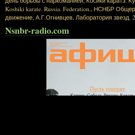
день борьбы с наркоманией
,
Косики каратэ. К
Koshiki karate. Russia. Federation.
,
НСНБР Общеро
движение
,
А.Г.Огнивцев
,
Лаборатория звезд.
Nsnbr-radio.com