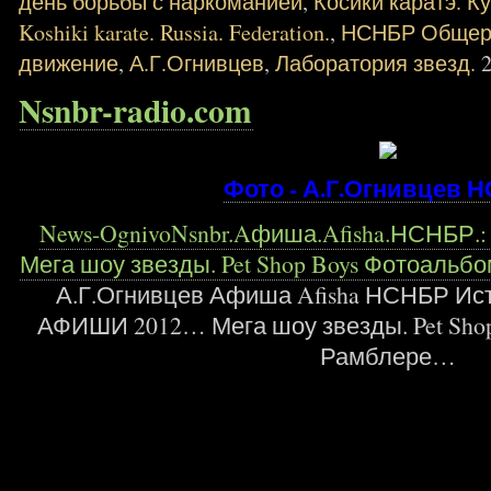
день борьбы с наркоманией
,
Косики каратэ. К
Koshiki karate. Russia. Federation.
,
НСНБР Общеро
движение
,
А.Г.Огнивцев
,
Лаборатория звезд.
Nsnbr-radio.com
Фото - А.Г.Огнивцев 
News-OgnivoNsnbr.Aфиша.Afisha.НСНБР.
Мега шоу звезды. Pet Shop Boys Фотоаль
А.Г.Огнивцев Афиша Afisha НСНБР Ис
АФИШИ 2012… Мега шоу звезды. Pet Shop
Рамблере…