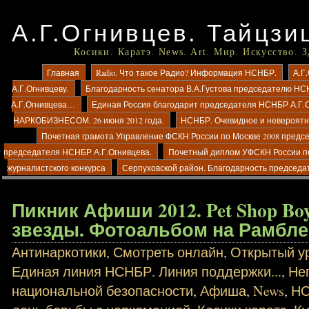
А.Г.Огнивцев. Тайцзи
Косики. Каратэ. News. Art. Мир. Искусство. 
Главная
Radio. Что такое Радио? Информация НСНБР.
А.Г
А.Г.Огнивцеву.
Благодарность сенатора В.А.Густова председателю НС
А.Г.Огнивцева…
Единая Россия благодарит председателя НСНБР А.Г.
НАРКОБИЗНЕСОМ. 26 июня 2012 года.
НСНБР. Очевидное и невероятно
Почетная грамота Управление ФСКН России по Москве 2008 предс
председателя НСНБР А.Г.Огнивцева.
Почетный диплом УФСКН России п
журналистского конкурса
Серпуховской район. Благодарность председа
Пикник Афиши 2012. Pet Shop Bo
звезды. Фотоальбом на Рамбле
Антинаркотики
,
Смотреть онлайн
,
Открытый ур
Единая линия НСНБР. Линия поддержки...
,
Не
национальной безопасности
,
Афиша
,
News
,
Н