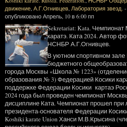
Koshiki karate. Russia. Federation.
,
НСНБР Общеро
движение
,
А.Г.Огнивцев
,
Лаборатория звезд.
опубликовано Апрель, 10 в 6:00 пп
Sekretariat: Kata. Чемпиона
каратэ. Ката 2024. Автор ф
НСНБР А.Г.Огнивцев.
В уютном спортивном зале
бюджетного общеобразова
города Москвы «Школа № 1223» (отделени
образования № 3) Федерацией Косики кар
поддержке Федерации Косики картаэ Рос
2024 года был проведен чемпионат Москвы
дисциплине Ката. Чемпионат прошел при
президента-основателя Федерации Косики 
Koshiki karate Union Ханси М.В.Крысина (ч
российского союза боевых искусств).