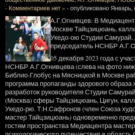
-
Комментариев нет »
- опубликовано Январь, 6
А.Г.Огнивцев: В Медиацент
Москве Тайцзицюань, калли
Укедо-ою Студии Самурай.
председатель НСНБР А.Г.О
05 декабря 2023 года с уча
НСНБР А.Г.Огнивцева (слева на фото ниж
Библио-Глобус на Мясницкой в Москве ра
программа пропаганды здорового образа 
разработок руководителя Студии Самура
(Москва) сферы Тайцзицюань, Цигун, калл
Укедо-рю. Т.Н.Сафронов (член Союза худ
мастер Тайцзицюань) одновременно пред
гостям пространства Медиацентра мастер
психологического путешествия в область 