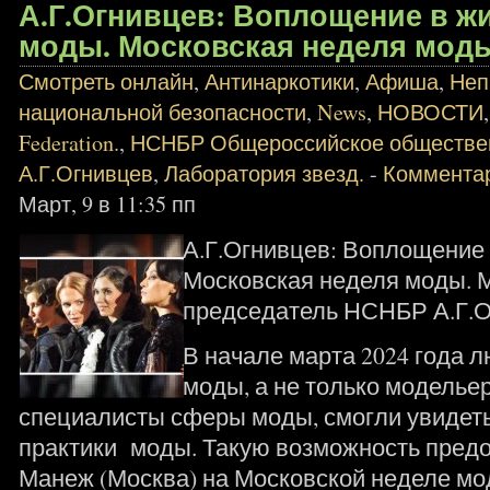
А.Г.Огнивцев: Воплощение в ж
моды. Московская неделя моды.
Смотреть онлайн
,
Антинаркотики
,
Афиша
,
Неп
национальной безопасности
,
News
,
НОВОСТИ
Federation.
,
НСНБР Общероссийское обществе
А.Г.Огнивцев
,
Лаборатория звезд.
-
Комментар
Март, 9 в 11:35 пп
А.Г.Огнивцев: Воплощение 
Московская неделя моды. М
председатель НСНБР А.Г.О
В начале марта 2024 года 
моды, а не только моделье
специалисты сферы моды, смогли увидет
практики моды. Такую возможность пред
Манеж (Москва) на Московской неделе мод