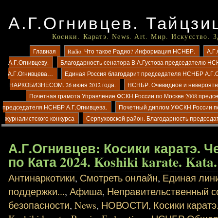
А.Г.Огнивцев. Тайцзи
Косики. Каратэ. News. Art. Мир. Искусство. 
Главная
Radio. Что такое Радио? Информация НСНБР.
А.Г
А.Г.Огнивцеву.
Благодарность сенатора В.А.Густова председателю НС
А.Г.Огнивцева…
Единая Россия благодарит председателя НСНБР А.Г.
НАРКОБИЗНЕСОМ. 26 июня 2012 года.
НСНБР. Очевидное и невероятно
Почетная грамота Управление ФСКН России по Москве 2008 предс
председателя НСНБР А.Г.Огнивцева.
Почетный диплом УФСКН России п
журналистского конкурса
Серпуховской район. Благодарность председа
А.Г.Огнивцев: Косики каратэ. 
по Ката 2024. Koshiki karate. Kata.
Антинаркотики
,
Смотреть онлайн
,
Единая лин
поддержки...
,
Афиша
,
Неправительственный с
безопасности
,
News
,
НОВОСТИ
,
Косики каратэ