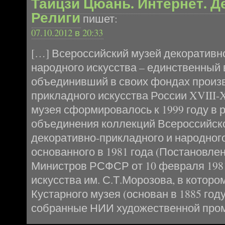
Тайцзи Цюань. Интернет. Д
Религи
пишет:
07.10.2012 в 20:33
[…] Всероссийский музей декоративн
народного искусства – единственный 
объединивший в своих фондах произ
прикладного искусства России XVIII-
музея сформировалось к 1999 году в 
объединения коллекций Всероссийск
декоративно-прикладного и народного
основанного в 1981 года (Постановле
Министров РСФСР от 10 февраля 1981
искусства им. С.Т.Морозова, в котор
Кустарного музея (основан в 1885 год
собранные НИИ художественной пр