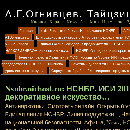
А.Г.Огнивцев. Тайцзи
Косики. Каратэ. News. Art. Мир. Искусство. 
Главная
Radio. Что такое Радио? Информация НСНБР.
А.Г
А.Г.Огнивцеву.
Благодарность сенатора В.А.Густова председателю НС
А.Г.Огнивцева…
Единая Россия благодарит председателя НСНБР А.Г.
НАРКОБИЗНЕСОМ. 26 июня 2012 года.
НСНБР. Очевидное и невероятно
Почетная грамота Управление ФСКН России по Москве 2008 предс
председателя НСНБР А.Г.Огнивцева.
Почетный диплом УФСКН России п
журналистского конкурса
Серпуховской район. Благодарность председа
Nsnbr.nichost.ru: НСНБР. ИСИ 20
декоративное искусство…
Антинаркотики
,
Смотреть онлайн
,
Открытый ур
Единая линия НСНБР. Линия поддержки...
,
Не
национальной безопасности
,
Афиша
,
News
,
Н