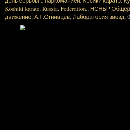
день борьбы с наркоманией
,
Косики каратэ. К
Koshiki karate. Russia. Federation.
,
НСНБР Общеро
движение
,
А.Г.Огнивцев
,
Лаборатория звезд.