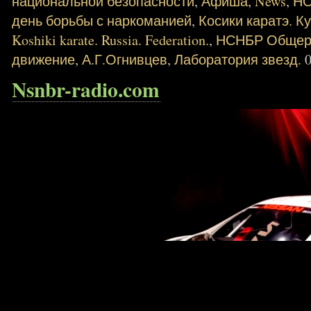
национальной безопасности
,
Афиша
,
News
,
Н
день борьбы с наркоманией
,
Косики каратэ. К
Koshiki karate. Russia. Federation.
,
НСНБР Общеро
движение
,
А.Г.Огнивцев
,
Лаборатория звезд.
Nsnbr-radio.com