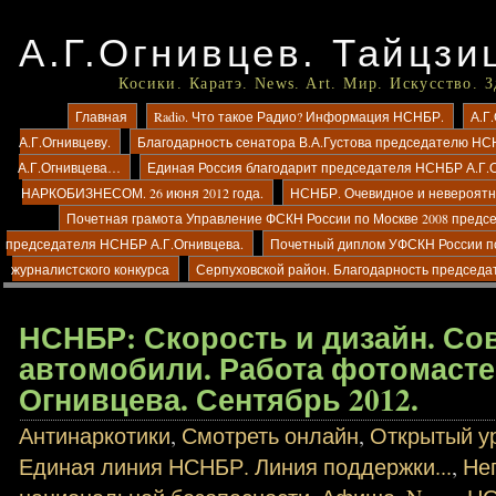
А.Г.Огнивцев. Тайцзи
Косики. Каратэ. News. Art. Мир. Искусство. 
Главная
Radio. Что такое Радио? Информация НСНБР.
А.Г
А.Г.Огнивцеву.
Благодарность сенатора В.А.Густова председателю НС
А.Г.Огнивцева…
Единая Россия благодарит председателя НСНБР А.Г.
НАРКОБИЗНЕСОМ. 26 июня 2012 года.
НСНБР. Очевидное и невероятно
Почетная грамота Управление ФСКН России по Москве 2008 предс
председателя НСНБР А.Г.Огнивцева.
Почетный диплом УФСКН России п
журналистского конкурса
Серпуховской район. Благодарность председа
НСНБР: Скорость и дизайн. С
автомобили. Работа фотомасте
Огнивцева. Сентябрь 2012.
Антинаркотики
,
Смотреть онлайн
,
Открытый ур
Единая линия НСНБР. Линия поддержки...
,
Не